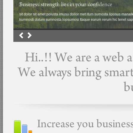
sit dolor sit amet polusta imusu dollor met itum sumosta liposus man
kumnosti dolum sumnosta lopsumosi Itaque earum rerum hic tenet sapien