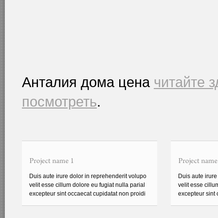
Анталия дома цена
читайте з
посмотреть
.
Duis aute irure dolor in reprehenderit volupo
Duis aute irure
velit esse cillum dolore eu fugiat nulla parial
velit esse cillu
excepteur sint occaecat cupidatat non proidi
excepteur sint 